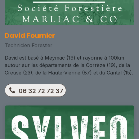
David Fournier
Technicien Forestier
David est basé à Meymac (19) et rayonne à 100km
autour sur les départements de la Corrèze (19), de la
Creuse (23), de la Haute-Vienne (87) et du Cantal (15).
06 32 72 72 37