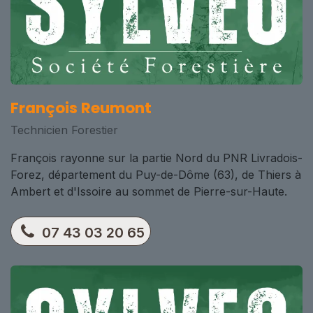
François Reumont
Technicien Forestier
François rayonne sur la partie Nord du PNR Livradois-
Forez, département du Puy-de-Dôme (63), de Thiers à
Ambert et d'Issoire au sommet de Pierre-sur-Haute.
07 43 03 20 65