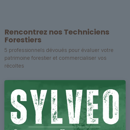
Rencontrez nos Techniciens
Forestiers
5 professionnels dévoués pour évaluer votre
patrimoine forestier et ​commercialiser vos
récoltes